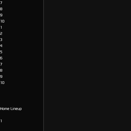
7
8
9
10
1
2
3
4
5
6
7
8
9
10
Starting Lineup
Home Lineup
1