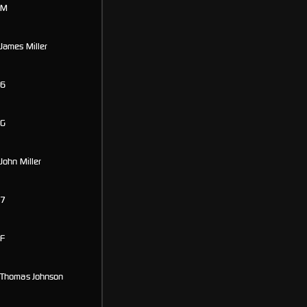
M
James Miller
6
G
John Miller
7
F
Thomas Johnson