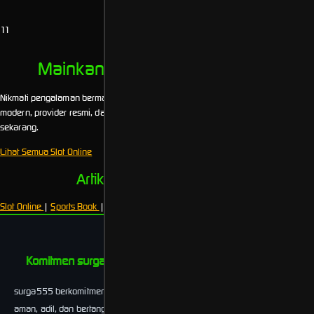
11
Mainkan Slot Online Terpercaya
Nikmati pengalaman bermain slot online terbaik dengan sistem keamanan
modern, provider resmi, dan transaksi cepat. Pilih permainan favorit Anda
sekarang.
Lihat Semua Slot Online
Artikel Slot Online Terbaru
Slot Online
|
Sports Book
|
Beranda
Komitmen surga555 terhadap Responsible Gambling
surga555 berkomitmen untuk menyediakan lingkungan permainan yang
aman, adil, dan bertanggung jawab. Kami mendorong seluruh pengguna