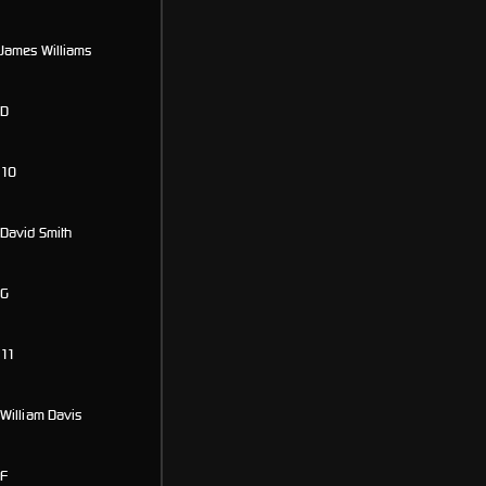
James Williams
D
10
David Smith
G
11
William Davis
F