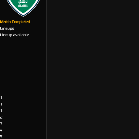
Al-Ahli Jeddah
Match Completed
Lineups
Lineup available
Home Team
3-4-3
Away Team
3-4-3
1
1
1
2
3
4
5