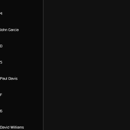
4
John Garcia
D
5
Paul Davis
F
6
David Williams