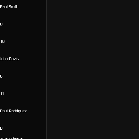
Paul Smith
D
10
John Davis
G
11
Paul Rodriguez
D