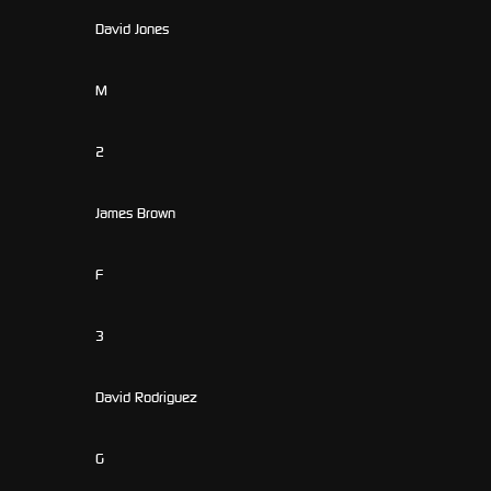
David Jones
M
2
James Brown
F
3
David Rodriguez
G