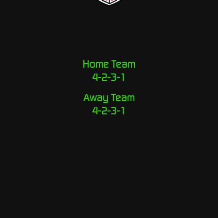
Home Team
4-2-3-1
Away Team
4-2-3-1