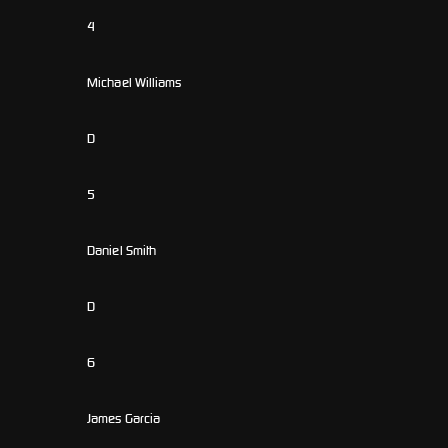
4
Michael Williams
D
5
Daniel Smith
D
6
James Garcia