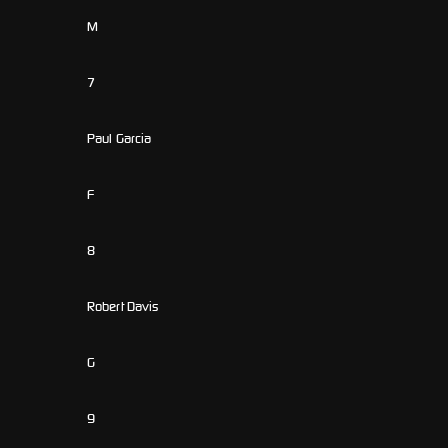
M
7
Paul Garcia
F
8
Robert Davis
G
9