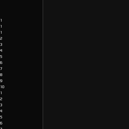
3-5-2
1
1
1
2
3
4
5
6
7
8
9
10
1
2
3
4
5
6