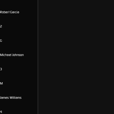
Robert Garcia
2
G
Michael Johnson
3
M
James Williams
4