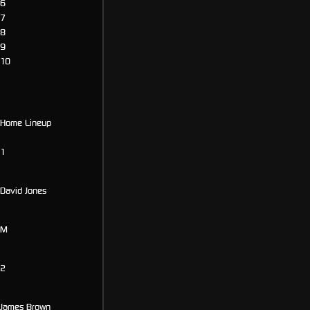
6
7
8
9
10
Starting Lineup
Home Lineup
1
David Jones
M
2
James Brown