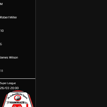
M
Robert Miller
10
G
James Wilson
11
Super League
26/03 20:00