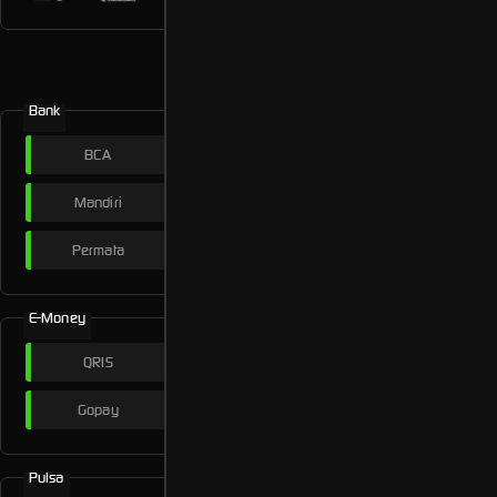
Metode Pembayaran
Bank
BCA
BNI
BRI
Mandiri
Cimb Niaga
Danamon
Permata
Panin
E-Money
QRIS
Dana
OVO
Gopay
LinkAja
Pulsa