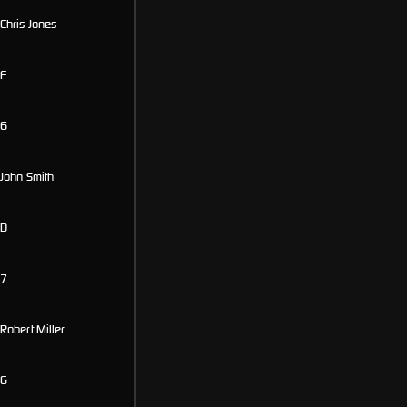
Chris Jones
F
6
John Smith
D
7
Robert Miller
G