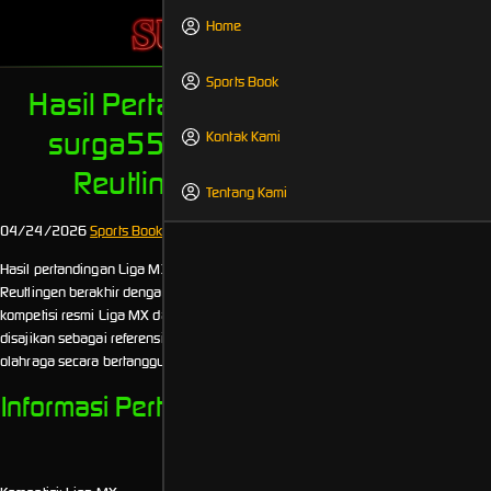
Home
Sports Book
Hasil Pertandingan Liga Ligue 2
surga555 CFR Pforzheim 1-1
Kontak Kami
Reutlingen 24 April 2026
Tentang Kami
04/24/2026
Sports Book
Hasil pertandingan Liga MX tanggal 26/03/2026 antara CFR Pforzheim dan
Reutlingen berakhir dengan skor 1-1. Pertandingan ini merupakan bagian dari
kompetisi resmi Liga MX dan telah selesai dimainkan. Informasi pertandingan
disajikan sebagai referensi bagi penggemar sepak bola dan pemain taruhan
olahraga secara bertanggung jawab.
Informasi Pertandingan CFR Pforzheim vs
Reutlingen