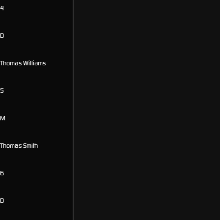
4
D
Thomas Williams
5
M
Thomas Smith
6
D