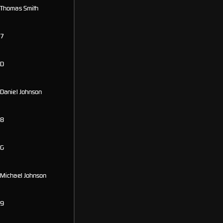
Thomas Smith
7
D
Daniel Johnson
8
G
Michael Johnson
9