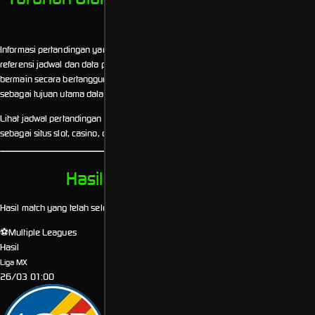
Jawab
Informasi pertandingan yang ditampilkan di halaman ini bertujuan sebagai
referensi jadwal dan data pertandingan. surga555 mendorong pengguna untuk
bermain secara bertanggung jawab, memahami risiko, serta menjadikan hiburan
sebagai tujuan utama dalam mengikuti taruhan olahraga.
Lihat jadwal pertandingan lainnya di
Sports Book
atau kunjungi
surga555
sebagai situs slot, casino, dan taruhan bola online terpercaya.
Hasil Pertandingan Bola
Hasil match yang telah selesai.
⚽
Multiple Leagues
Hasil
Liga MX
26/03 01:00