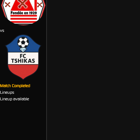
Lubumbashi Sport
vs
FC Tshikas
Match Completed
Lineups
Lineup available
Home Team
3-5-2
Away Team