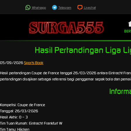
Whatsapp
Telegram
Livechat
BE
Hasil Pertandingan Liga L
05/09/2026
Sports Book
Hasil pertandingan Coupe de France tanggal 26/03/2026 antara Eintracht Frankf
pertandingan disajikan sebagai referensi bagi penggemar sepak bola dan pema
Inform
Kompetisi: Coupe de France
Tanggal: 26/03/2026
Hasil Akhir: 0 – 3
Tim Tuan Rumah: Eintracht Frankfurt W
Tim Tamu: Häcken