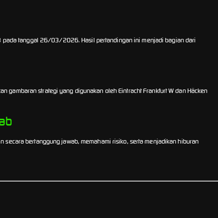
-3 pada tanggal 26/03/2026. Hasil pertandingan ini menjadi bagian dari
an gambaran strategi yang digunakan oleh Eintracht Frankfurt W dan Häcken
wab
in secara bertanggung jawab, memahami risiko, serta menjadikan hiburan