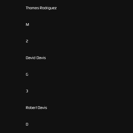
Thomas Rodriguez
M
2
David Davis
G
3
Robert Davis
D