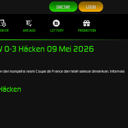
DAFTAR
LOGIN
POKER
ARCADE
LOTTERY
PROMOTION
t W 0-3 Häcken 09 Mei 2026
dari kompetisi resmi Coupe de France dan telah selesai dimainkan. Informasi
 Häcken