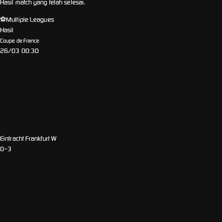
Hasil match yang telah selesai.
⚽
Multiple Leagues
Hasil
Coupe de France
26/03 00:30
Eintracht Frankfurt W
0
–
3