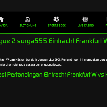
RANDA
SLOT ONLINE
SPORTS BOOK
LIVE CASINO
igue 2 surga555 Eintracht Frankfur
urt W dan Häcken berakhir dengan skor 0-3. Pertandingan ini merupakan bagian 
in taruhan olahraga secara bertanggung jawab.
asi Pertandingan Eintracht Frankfurt W vs