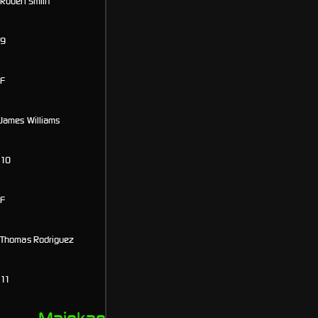
Robert Smith
9
F
James Williams
10
F
Thomas Rodriguez
11