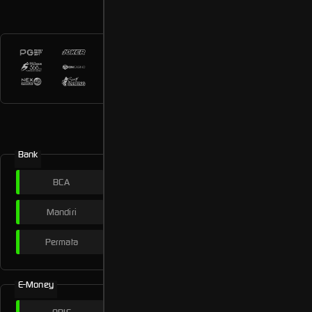
Penyedia Games
Metode Pembayaran
Bank
BCA
BNI
BRI
Mandiri
Cimb Niaga
Danamon
Permata
Panin
E-Money