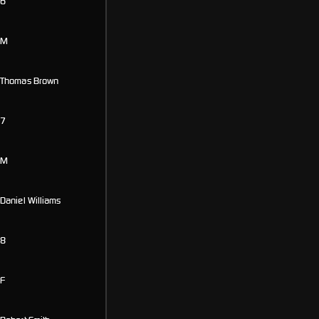
6
M
Thomas Brown
7
M
Daniel Williams
8
F