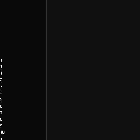
Home Team
3-5-2
Away Team
3-5-2
1
1
1
2
3
4
5
6
7
8
9
10
1