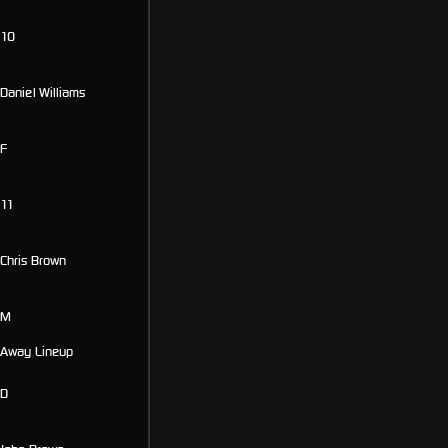
10
Daniel Williams
F
11
Chris Brown
M
Away Lineup
D