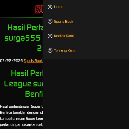
Home
Sports Book
Hasil Pertandingan Liga Ligue 2
surga555 GIL Vicente 1-2 Benfica
Kontak Kami
22 Maret 2026
Tentang Kami
03/22/2026
Sports Book
Hasil Pertandingan Liga Super
League surga555 GIL Vicente 1-2
Benfica 03/03/2026
Hasil pertandingan Super League tanggal 03/03/2026 antara GIL Vicente dan
Benfica berakhir dengan skor 1-2. Pertandingan ini merupakan bagian dari
kompetisi resmi Super League dan telah selesai dimainkan. Informasi
pertandingan disajikan sebagai referensi bagi penggemar sepak bola dan