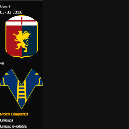
Ligue 2
03/03 20:00
Genoa U20
vs
Hellas Verona U20
Match Completed
Lineups
Lineup available