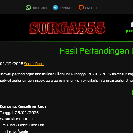
Whatsapp
Telegram
Livechat
BE
Hasil Pertandingan 
04/19/2026
Sports Book
Jadwal pertandingan Kansallinen Liiga untuk tanggal 26/03/2026 termasuk laga
jadwal pertandingan sepak bola yang menarik untuk diikuti. Informasi pertandi
Kompetisi: Kansallinen Liiga
Tanggal: 26/03/2026
Waktu Kickoff: 08:30
Tim Tuan Rumah: Hércules
Tim Tamu: Águila