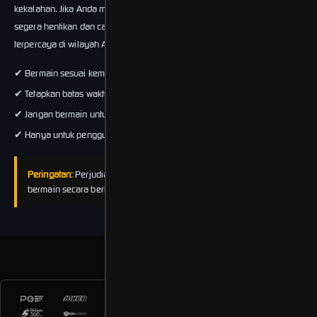
kekalahan. Jika Anda merasa kesulitan mengontrol aktivitas bermain,
segera hentikan dan cari bantuan profesional dari lembaga dukungan
terpercaya di wilayah Anda.
✔ Bermain sesuai kemampuan finansial
✔ Tetapkan batas waktu & batas deposit
✔ Jangan bermain untuk mengejar kerugian
✔ Hanya untuk pengguna berusia 18+ tahun
Peringatan:
Perjudian memiliki risiko kecanduan. Pastikan Anda
bermain secara bertanggung jawab.
Penyedia Games