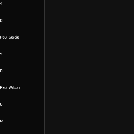
4
D
Paul Garcia
5
D
Paul Wilson
6
M