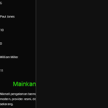
G
Paul Jones
10
D
William Miller
11
Mainkan Slot Online Terpercaya
Nikmati pengalaman bermain slot online terbaik dengan sistem keamanan
modern, provider resmi, dan transaksi cepat. Pilih permainan favorit Anda
sekarang.