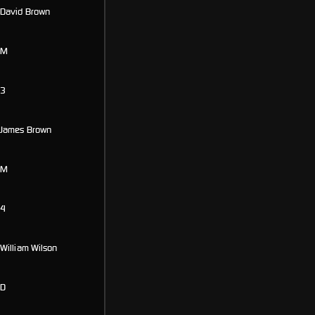
David Brown
M
3
James Brown
M
4
William Wilson
D