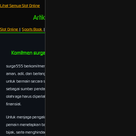
Lihat Semua Slot Online
Artikel Slot Online Terbaru
Slot Online
|
Sports Book
|
Beranda
Komitmen surga555 terhadap Responsible Gambling
surga555 berkomitmen untuk menyediakan lingkungan permainan yang
aman, adil, dan bertanggung jawab. Kami mendorong seluruh pengguna
untuk bermain secara sadar dan tidak menjadikan aktivitas taruhan
sebagai sumber pendapatan utama. Permainan slot online dan taruhan
olahraga harus diperlakukan sebagai bentuk hiburan, bukan kewajiban
finansial.
Untuk menjaga pengalaman bermain yang sehat, kami menyarankan
pemain menetapkan batas deposit, mengelola waktu bermain secara
bijak, serta menghindari keputusan emosional saat mengalami