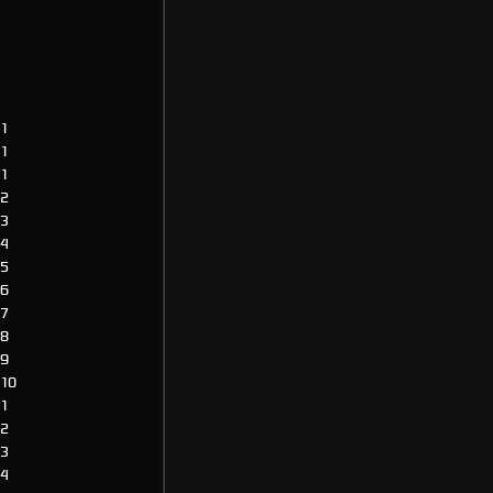
Away Team
3-5-2
1
1
1
2
3
4
5
6
7
8
9
10
1
2
3
4