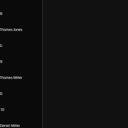
8
Thomas Jones
G
9
Thomas Miller
D
10
Daniel Miller