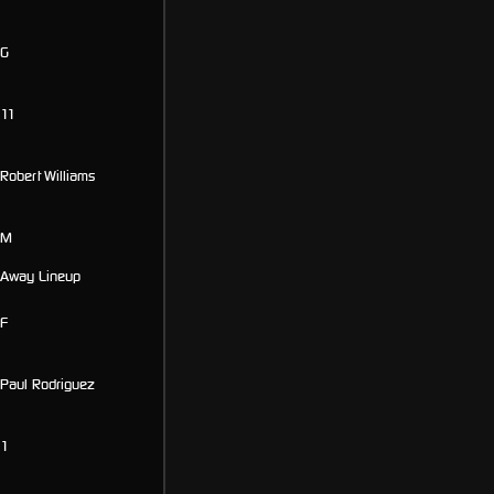
G
11
Robert Williams
M
Away Lineup
F
Paul Rodriguez
1