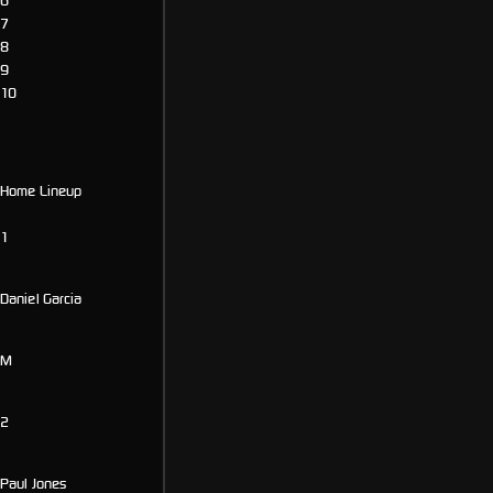
6
7
8
9
10
Starting Lineup
Home Lineup
1
Daniel Garcia
M
2
Paul Jones