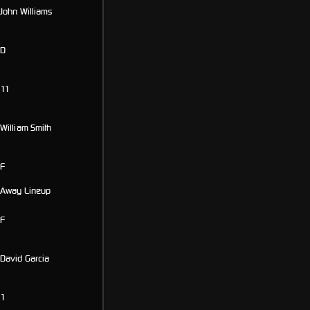
John Williams
D
11
William Smith
F
Away Lineup
F
David Garcia
1