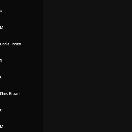
4
M
Daniel Jones
5
D
Chris Brown
6
M