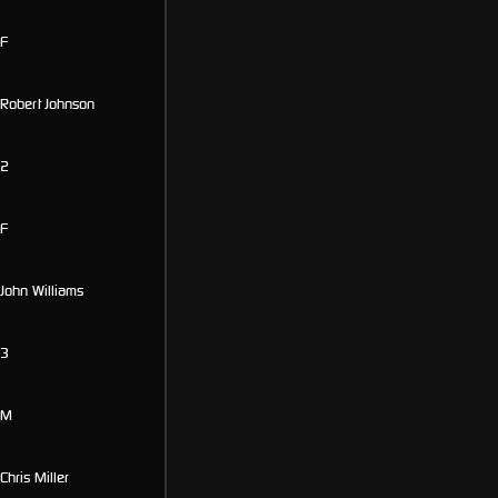
F
Robert Johnson
2
F
John Williams
3
M
Chris Miller