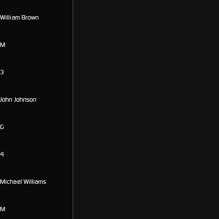
William Brown
M
3
John Johnson
G
4
Michael Williams
M