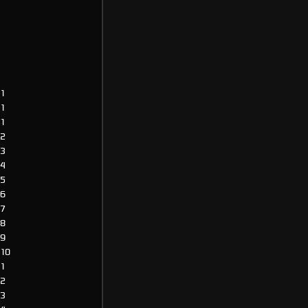
Away Team
4-2-3-1
1
1
1
2
3
4
5
6
7
8
9
10
1
2
3