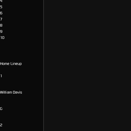
4
5
6
7
8
9
10
Starting Lineup
Home Lineup
1
William Davis
G
2