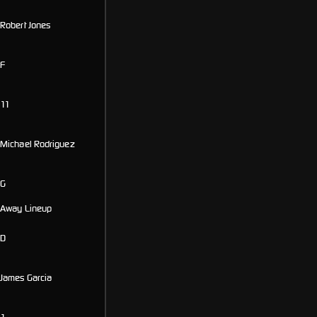
Robert Jones
F
11
Michael Rodriguez
G
Away Lineup
D
James Garcia