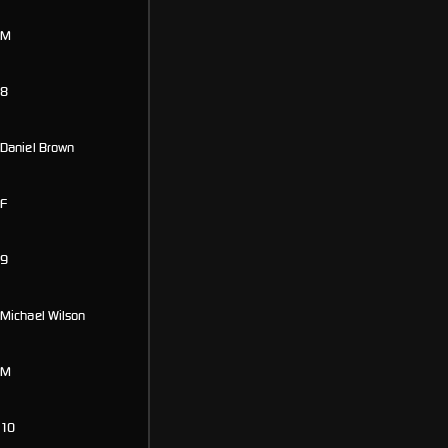
M
8
Daniel Brown
F
9
Michael Wilson
M
10