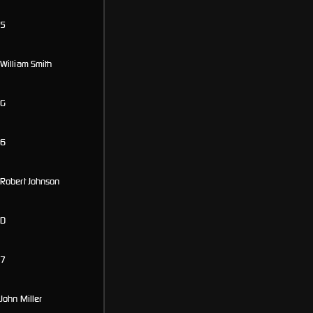
5
William Smith
G
6
Robert Johnson
D
7
John Miller