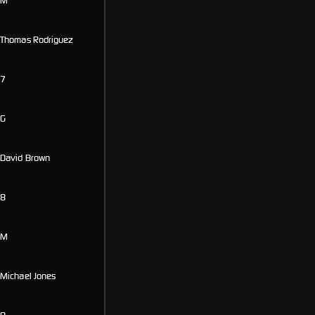
M
Thomas Rodriguez
7
G
David Brown
8
M
Michael Jones