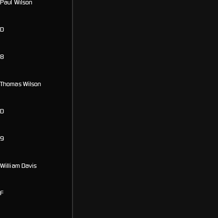
Paul Wilson
D
8
Thomas Wilson
D
9
William Davis
F