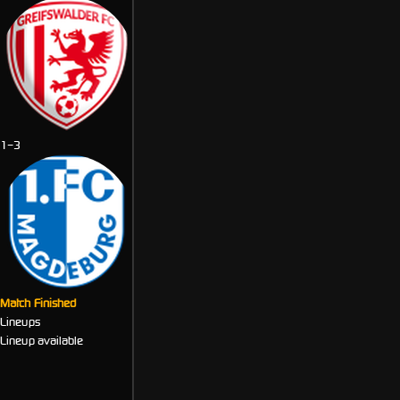
Greifswalder FC
1
–
3
Magdeburg II
Match Finished
Lineups
Lineup available
Home Team
4-2-3-1