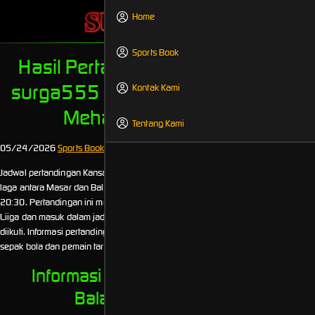
Home
Sports Book
Hasil Pertandingan Liga Ligue 2
surga555 Masar vs Baladiyyat Al
Kontak Kami
Mehalla 24 Mei 2026
Tentang Kami
05/24/2026
Sports Book
Jadwal pertandingan Kansallinen Liiga untuk tanggal 26/03/2026 termasuk
laga antara Masar dan Baladiyyat Al Mehalla yang akan berlangsung pukul
20:30. Pertandingan ini merupakan bagian dari kompetisi resmi Kansallinen
Liiga dan masuk dalam jadwal pertandingan sepak bola yang menarik untuk
diikuti. Informasi pertandingan disajikan sebagai referensi bagi penggemar
sepak bola dan pemain taruhan olahraga secara bertanggung jawab.
Informasi Pertandingan Masar vs
Baladiyyat Al Mehalla