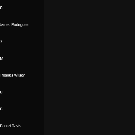
G
James Rodriguez
7
M
Thomas Wilson
8
G
Daniel Davis