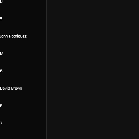
D
5
John Rodriguez
M
6
David Brown
F
7