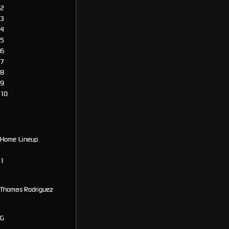
2
3
4
5
6
7
8
9
10
Starting Lineup
Home Lineup
1
Thomas Rodriguez
G