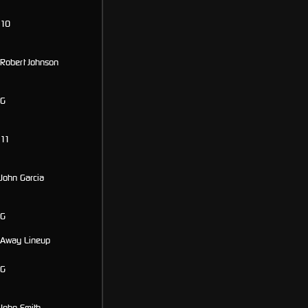
10
Robert Johnson
G
11
John Garcia
G
Away Lineup
G
John Smith