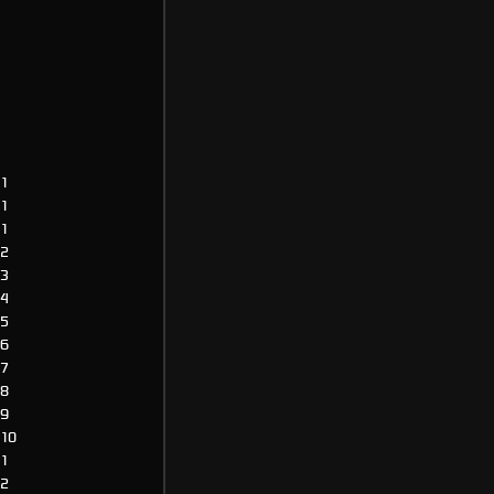
Home Team
3-5-2
Away Team
3-5-2
1
1
1
2
3
4
5
6
7
8
9
10
1
2