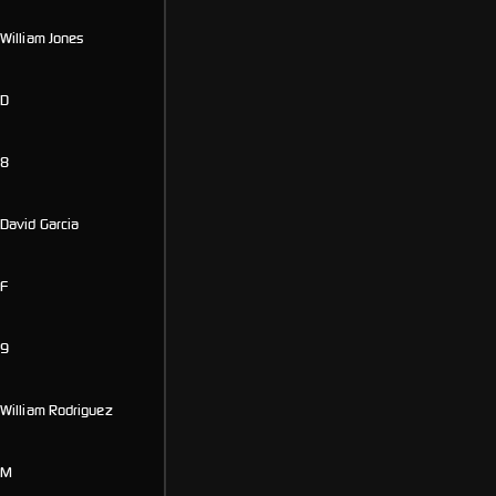
William Jones
D
8
David Garcia
F
9
William Rodriguez
M