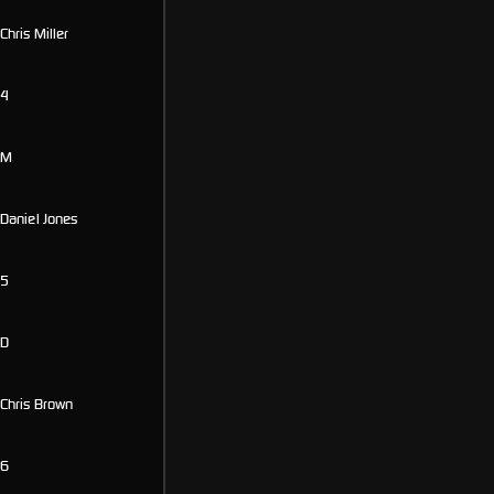
Chris Miller
4
M
Daniel Jones
5
D
Chris Brown
6