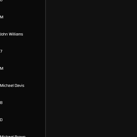
M
John Williams
7
M
Michael Davis
8
D
Michael Brown