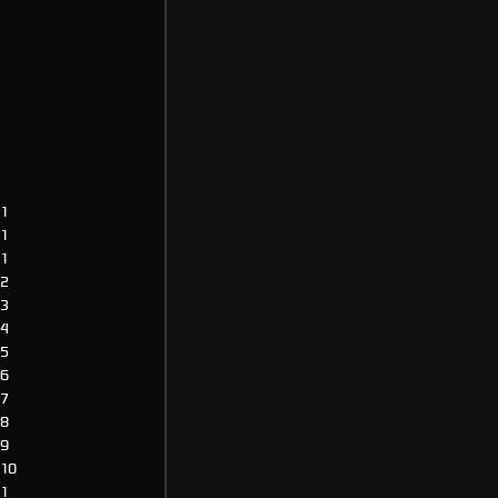
Home Team
3-4-3
Away Team
3-4-3
1
1
1
2
3
4
5
6
7
8
9
10
1