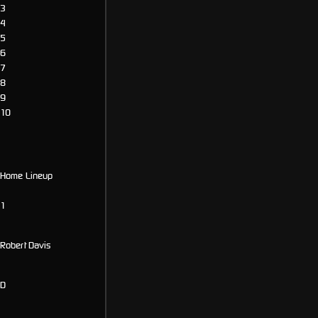
3
4
5
6
7
8
9
10
Starting Lineup
Home Lineup
1
Robert Davis
D