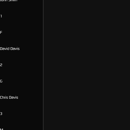
1
F
David Davis
2
G
Chris Davis
3
M