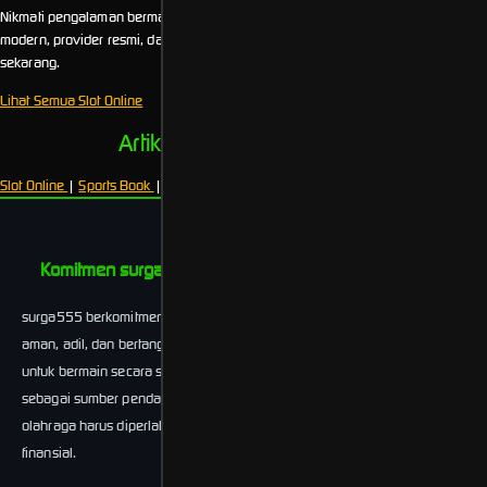
Nikmati pengalaman bermain slot online terbaik dengan sistem keamanan
modern, provider resmi, dan transaksi cepat. Pilih permainan favorit Anda
sekarang.
Lihat Semua Slot Online
Artikel Slot Online Terbaru
Slot Online
|
Sports Book
|
Beranda
Komitmen surga555 terhadap Responsible Gambling
surga555 berkomitmen untuk menyediakan lingkungan permainan yang
aman, adil, dan bertanggung jawab. Kami mendorong seluruh pengguna
untuk bermain secara sadar dan tidak menjadikan aktivitas taruhan
sebagai sumber pendapatan utama. Permainan slot online dan taruhan
olahraga harus diperlakukan sebagai bentuk hiburan, bukan kewajiban
finansial.