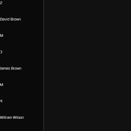
2
David Brown
M
3
James Brown
M
4
William Wilson