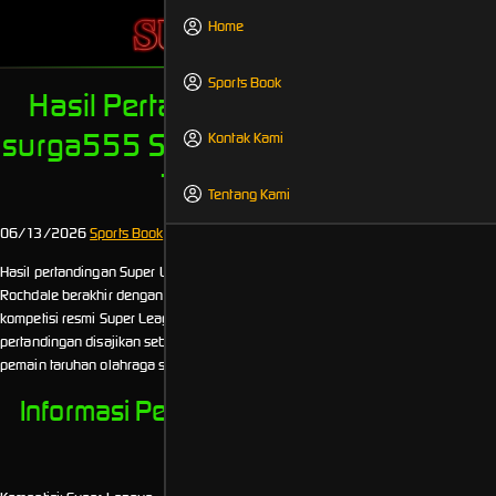
Home
Sports Book
Hasil Pertandingan Liga Ligue 2
surga555 Scunthorpe 2-2 Rochdale
Kontak Kami
13 Juni 2026
Tentang Kami
06/13/2026
Sports Book
Hasil pertandingan Super League tanggal 26/03/2026 antara Scunthorpe dan
Rochdale berakhir dengan skor 2-2. Pertandingan ini merupakan bagian dari
kompetisi resmi Super League dan telah selesai dimainkan. Informasi
pertandingan disajikan sebagai referensi bagi penggemar sepak bola dan
pemain taruhan olahraga secara bertanggung jawab.
Informasi Pertandingan Scunthorpe vs
Rochdale