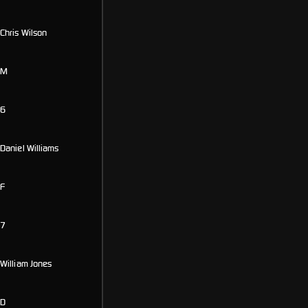
Chris Wilson
M
6
Daniel Williams
F
7
William Jones
D