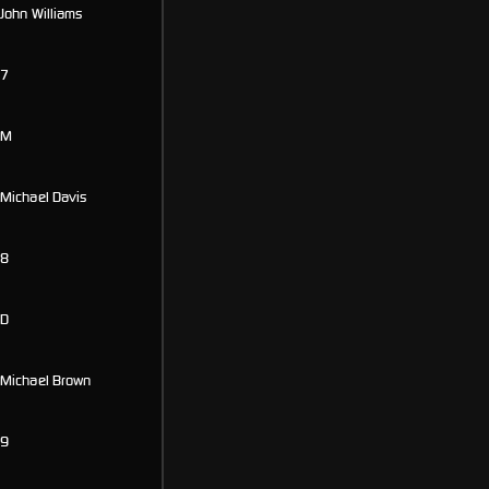
John Williams
7
M
Michael Davis
8
D
Michael Brown
9