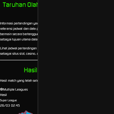
Taruhan Olahraga Secara Bertanggung
Jawab
Informasi pertandingan yang ditampilkan di halaman ini bertujuan sebagai
referensi jadwal dan data pertandingan. surga555 mendorong pengguna untuk
bermain secara bertanggung jawab, memahami risiko, serta menjadikan hiburan
sebagai tujuan utama dalam mengikuti taruhan olahraga.
Lihat jadwal pertandingan lainnya di
Sports Book
atau kunjungi
surga555
sebagai situs slot, casino, dan taruhan bola online terpercaya.
Hasil Pertandingan Bola
Hasil match yang telah selesai.
⚽
Multiple Leagues
Hasil
Super League
26/03 02:45