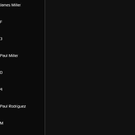
James Miller
F
3
Paul Miller
D
4
Paul Rodriguez
M