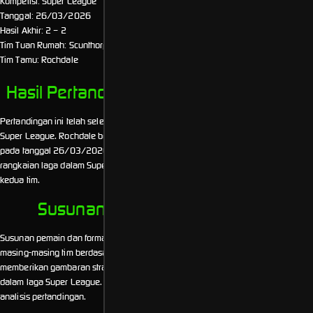
Kompetisi: Super League
Tanggal: 26/03/2026
Hasil Akhir: 2 – 2
Tim Tuan Rumah: Scunthorpe
Tim Tamu: Rochdale
Hasil Pertandingan & Konteks Kompetisi
Pertandingan ini telah selesai dimainkan sebagai bagian dari jadwal resmi
Super League. Rochdale berhasil mengalahkan Scunthorpe dengan skor 2-2
pada tanggal 26/03/2026. Hasil pertandingan ini menjadi bagian dari
rangkaian laga dalam Super League dan akan mempengaruhi posisi klasemen
kedua tim.
Susunan Pemain & Formasi Tim
Susunan pemain dan formasi yang ditampilkan merupakan lineup awal dari
masing-masing tim berdasarkan data pertandingan. Informasi ini membantu
memberikan gambaran strategi yang digunakan oleh Scunthorpe dan Rochdale
dalam laga Super League. Data lineup disajikan untuk keperluan informasi dan
analisis pertandingan.