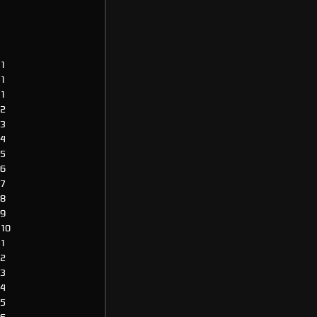
3-4-3
1
1
1
2
3
4
5
6
7
8
9
10
1
2
3
4
5