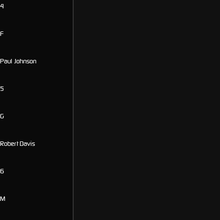
4
F
Paul Johnson
5
G
Robert Davis
6
M