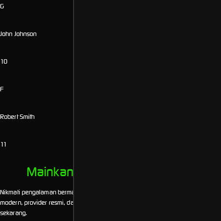
G
John Johnson
10
F
Robert Smith
11
Mainkan Slot Online Terpercaya
Nikmati pengalaman bermain slot online terbaik dengan sistem keamanan
modern, provider resmi, dan transaksi cepat. Pilih permainan favorit Anda
sekarang.