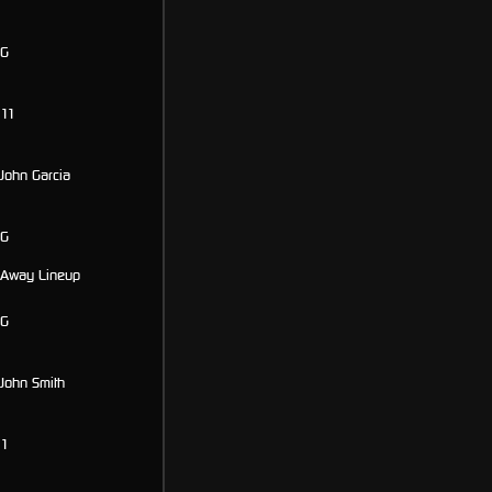
G
11
John Garcia
G
Away Lineup
G
John Smith
1