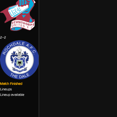
Scunthorpe
2
–
2
Rochdale
Match Finished
Lineups
Lineup available
Home Team
4-3-3