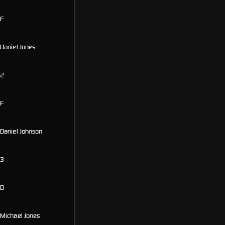
F
Daniel Jones
2
F
Daniel Johnson
3
D
Michael Jones