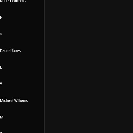
Robert Williams
F
4
Daniel Jones
D
5
Michael Williams
M