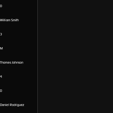
D
William Smith
3
M
Thomas Johnson
4
D
Daniel Rodriguez