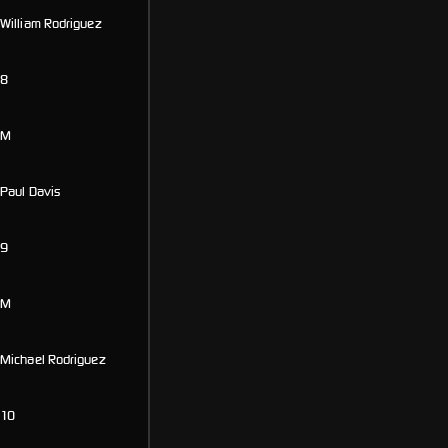
William Rodriguez
8
M
Paul Davis
9
M
Michael Rodriguez
10