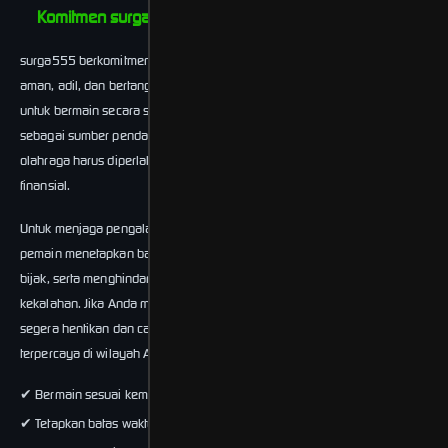
Komitmen surga555 terhadap Responsible Gambling
surga555 berkomitmen untuk menyediakan lingkungan permainan yang
aman, adil, dan bertanggung jawab. Kami mendorong seluruh pengguna
untuk bermain secara sadar dan tidak menjadikan aktivitas taruhan
sebagai sumber pendapatan utama. Permainan slot online dan taruhan
olahraga harus diperlakukan sebagai bentuk hiburan, bukan kewajiban
finansial.
Untuk menjaga pengalaman bermain yang sehat, kami menyarankan
pemain menetapkan batas deposit, mengelola waktu bermain secara
bijak, serta menghindari keputusan emosional saat mengalami
kekalahan. Jika Anda merasa kesulitan mengontrol aktivitas bermain,
segera hentikan dan cari bantuan profesional dari lembaga dukungan
terpercaya di wilayah Anda.
✔ Bermain sesuai kemampuan finansial
✔ Tetapkan batas waktu & batas deposit