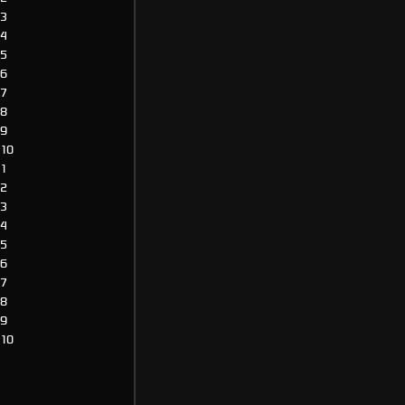
3
4
5
6
7
8
9
10
1
2
3
4
5
6
7
8
9
10
Starting Lineup