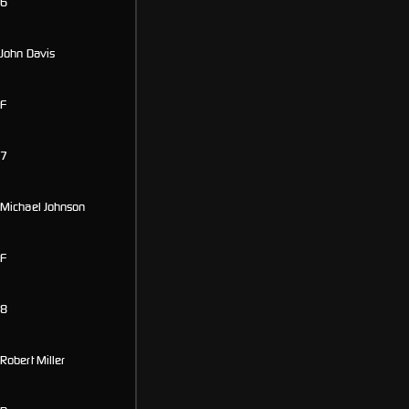
6
John Davis
F
7
Michael Johnson
F
8
Robert Miller