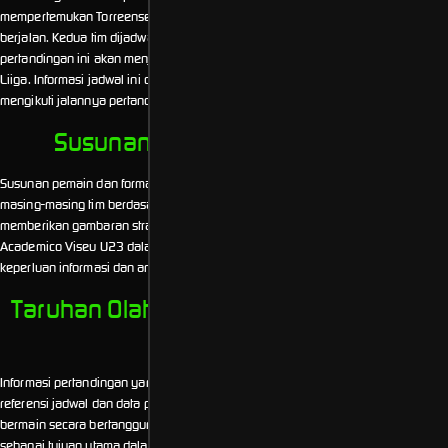
mempertemukan Torreense U23 dan Academico Viseu U23 pada musim
berjalan. Kedua tim dijadwalkan bertanding sesuai kalender kompetisi dan hasil
pertandingan ini akan menjadi bagian dari rangkaian laga dalam Kansallinen
Liiga. Informasi jadwal ini ditujukan sebagai panduan bagi pengguna yang ingin
mengikuti jalannya pertandingan secara langsung.
Susunan Pemain & Formasi Tim
Susunan pemain dan formasi yang ditampilkan merupakan lineup awal dari
masing-masing tim berdasarkan data pertandingan. Informasi ini membantu
memberikan gambaran strategi yang digunakan oleh Torreense U23 dan
Academico Viseu U23 dalam laga Kansallinen Liiga. Data lineup disajikan untuk
keperluan informasi dan analisis pertandingan.
Taruhan Olahraga Secara Bertanggung
Jawab
Informasi pertandingan yang ditampilkan di halaman ini bertujuan sebagai
referensi jadwal dan data pertandingan. surga555 mendorong pengguna untuk
bermain secara bertanggung jawab, memahami risiko, serta menjadikan hiburan
sebagai tujuan utama dalam mengikuti taruhan olahraga.