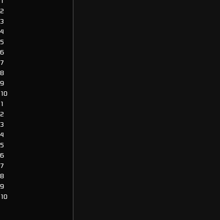
1
2
3
4
5
6
7
8
9
10
1
2
3
4
5
6
7
8
9
10