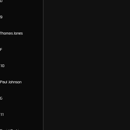
D
9
Thomas Jones
F
10
Paul Johnson
G
11