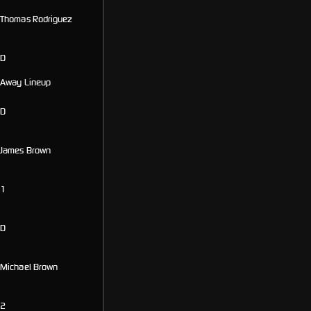
Thomas Rodriguez
D
Away Lineup
D
James Brown
1
D
Michael Brown
2