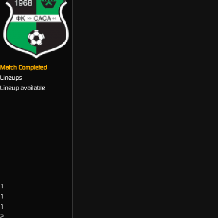
Sasa
Match Completed
Lineups
Lineup available
Home Team
3-4-3
Away Team
3-4-3
1
1
1
2