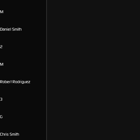
M
Daniel Smith
2
M
Robert Rodriguez
3
G
Chris Smith