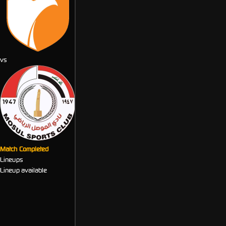
Al-Karma
vs
Mosul
Match Completed
Lineups
Lineup available
Home Team
4-3-3
Away Team