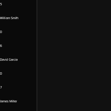
5
William Smith
D
6
David Garcia
D
7
James Miller