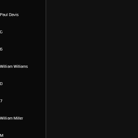
Paul Davis
G
6
William Williams
D
7
William Miller
M