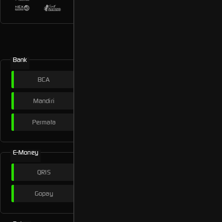
Metode Pembayaran
Bank
BCA
BNI
BRI
Mandiri
Cimb Niaga
Danamon
Permata
Panin
E-Money
QRIS
Dana
OVO
Gopay
LinkAja