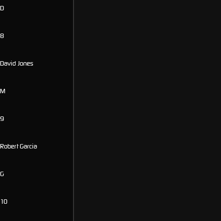
D
8
David Jones
M
9
Robert Garcia
G
10