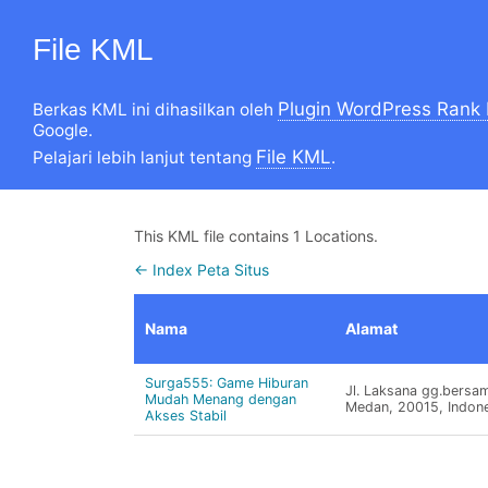
File KML
Plugin WordPress Rank
Berkas KML ini dihasilkan oleh
Google.
File KML
Pelajari lebih lanjut tentang
.
This KML file contains 1 Locations.
← Index Peta Situs
Nama
Alamat
Surga555: Game Hiburan
Jl. Laksana gg.bersa
Mudah Menang dengan
Medan, 20015, Indone
Akses Stabil