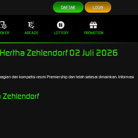
DAFTAR
LOGIN
POKER
ARCADE
LOTTERY
PROMOTION
Hertha Zehlendorf 02 Juli 2026
ian dari kompetisi resmi Premiership dan telah selesai dimainkan. Informasi
a Zehlendorf