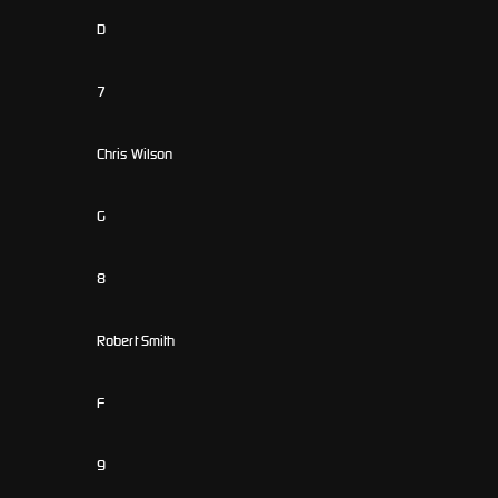
D
7
Chris Wilson
G
8
Robert Smith
F
9